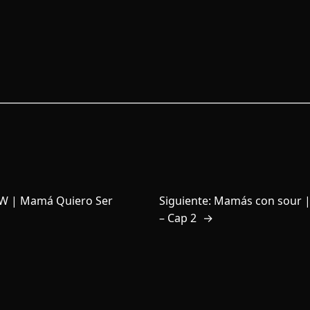
W | Mamá Quiero Ser
Siguiente:
Mamás con sour |
– Cap 2
→