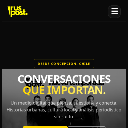
☰
DESDE CONCEPCIÓN, CHILE
CONVERSACIONES
QUE IMPORTAN.
Un medio digital que piensa, cuestiona y conecta.
Historias urbanas, cultura local y análisis periodístico
sin ruido.