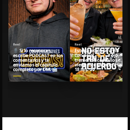
Reel
Reel
Este capítulo se vivió
Si lo reconoces,
escribe PODCAST en los
con nivel.
Y ojo,
comentarios y te
tremendo capítulo se
enviamos el capítulo
viene este sábado a las
completo por DM.
18 hrs.