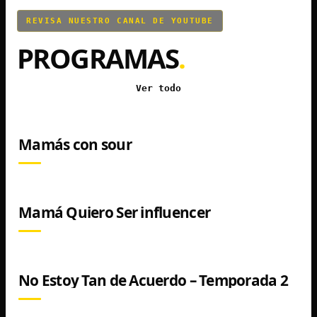
REVISA NUESTRO CANAL DE YOUTUBE
PROGRAMAS
.
Ver todo
Mamás con sour
VER EN YOUTUBE
Mamá Quiero Ser influencer
VER EN YOUTUBE
No Estoy Tan de Acuerdo – Temporada 2
VER EN YOUTUBE