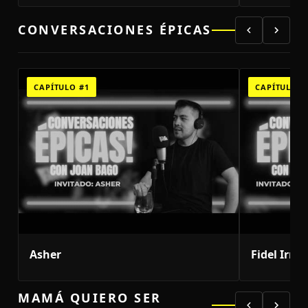
CONVERSACIONES ÉPICAS
CAPÍTULO #1
CAPÍTULO #
Asher
Fidel Irrib
MAMÁ QUIERO SER