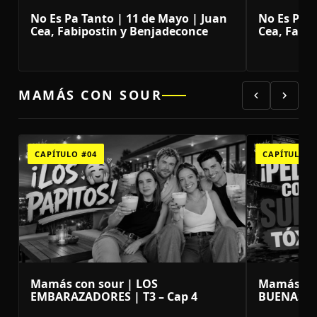
No Es Pa Tanto | 11 de Mayo | Juan
No Es Pa T
Cea, Fabipostin y Benjadeconce
Cea, Fabi
MAMÁS CON SOUR
CAPÍTULO #04
CAPÍTULO #
Mamás con sour | LOS
Mamás con
EMBARAZADORES | T3 – Cap 4
BUENAS SU