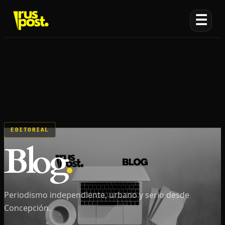
☰
EDITORIAL
Blog
.
Periodismo independiente, urbano y serio desde
Concepción.