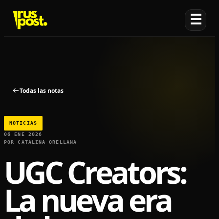
☰
Todas las notas
NOTICIAS
06 ENE 2026
POR CATALINA ORELLANA
UGC Creators:
La nueva era