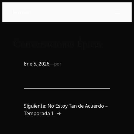
Saltar
Ruspost
al
contenido
Conversaciones Épicas
Ene 5, 2026
—
por
Siguiente:
No Estoy Tan de Acuerdo –
Temporada 1
→