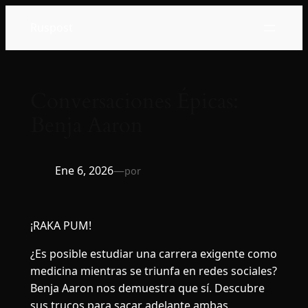
Saltar
Ruspost
al
contenido
Conversaciones Épicas:
Benja Aaron
Ene 6, 2026
—
por
¡RAKA PUM!
¿Es posible estudiar una carrera exigente como
medicina mientras se triunfa en redes sociales?
Benja Aaron nos demuestra que sí. Descubre
sus trucos para sacar adelante ambas