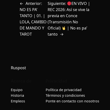
←
Anterior:
Siguiente:
EN VIVO |
NO ES PA’
REC 2026: Así se vive la
TANTO | 01. |
previa en Conce
LOLA, CAMBIO
(Transmisión No
DE MANDO Y
Oficial)
| No es pa’
TAROT
tanto
→
Ruspost
Acerca de
Privacidad
Equipo
Política de privacidad
Historia
Términos y condiciones
Empleos
Ponte en contacto con nosotros
Social