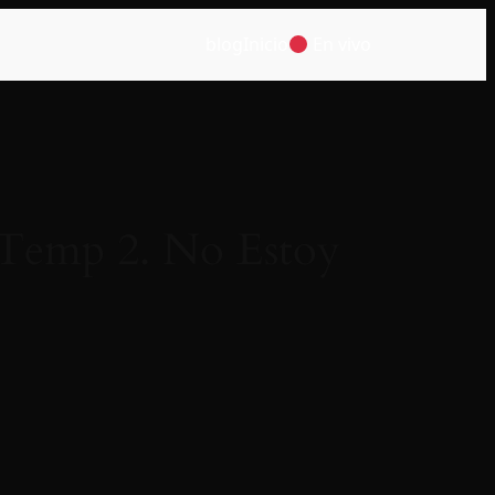
blog
Inicio
En vivo
emp 2. No Estoy