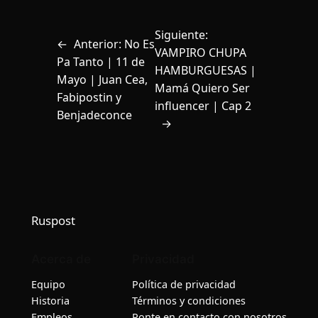
Siguiente:
←
Anterior:
No Es
VAMPIRO CHUPA
Pa Tanto | 11 de
HAMBURGUESAS |
Mayo | Juan Cea,
Mamá Quiero Ser
Fabipostin y
influencer | Cap 2
Benjadeconce
→
Ruspost
Acerca de
Privacidad
Equipo
Política de privacidad
Historia
Términos y condiciones
Empleos
Ponte en contacto con nosotros