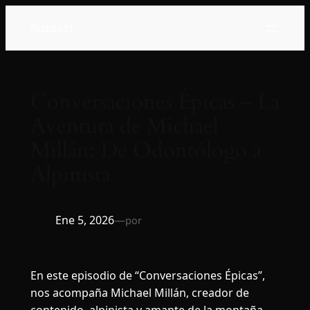
Saltar
Ruspost
al
contenido
Conversaciones Épicas – La
Aventura de Michael
Millán: De Odontólogo a
Alpinista
Ene 5, 2026
—
por
En este episodio de “Conversaciones Épicas”,
nos acompaña Michael Millán, creador de
contenido, alpinista y amante de la montaña.