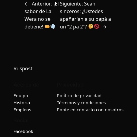
←
Anterior:
¡El
Siguiente:
Sean
sabor de La
sinceros: ¿Ustedes
Wera no se
apañarían a su papá a
detiene!
un “2 pa 2”?
→
Ruspost
Acerca de
Privacidad
Equipo
Política de privacidad
Historia
Términos y condiciones
Empleos
Ponte en contacto con nosotros
Social
Facebook