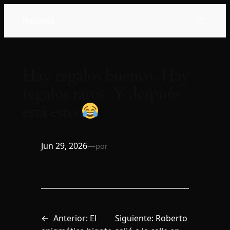
Saltar
Ruspost
al
contenido
Hay regalos buenos. Hay
regalos raros. Y después
está esto
Jun 29, 2026
—
por
←
Anterior:
El
Siguiente:
Roberto