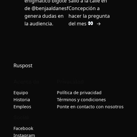
enigmático bigote
salió a la calle en
de @benjaaldanesf
Concepción a
genera dudas en
hacer la pregunta
la audiencia.
del mes
→
Ruspost
Acerca de
Privacidad
Equipo
Política de privacidad
Historia
Términos y condiciones
Empleos
Ponte en contacto con nosotros
Social
Facebook
Instagram