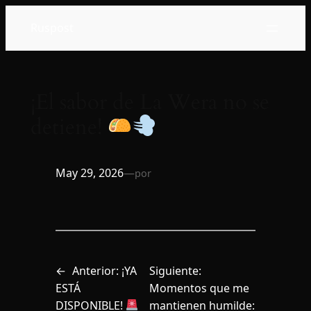
Saltar
Ruspost
al
contenido
¡El sabor de La Wera no se
detiene!
May 29, 2026
—
por
←
Anterior:
¡YA
Siguiente:
ESTÁ
Momentos que me
DISPONIBLE!
mantienen humilde: