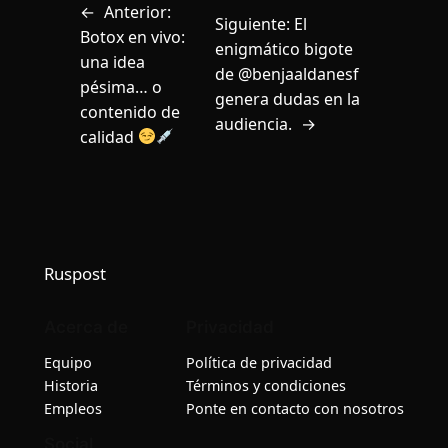
←
Anterior:
Siguiente:
El
Botox en vivo:
enigmático bigote
una idea
de @benjaaldanesf
pésima… o
genera dudas en la
contenido de
audiencia.
→
calidad
Ruspost
Acerca de
Privacidad
Equipo
Política de privacidad
Historia
Términos y condiciones
Empleos
Ponte en contacto con nosotros
Social