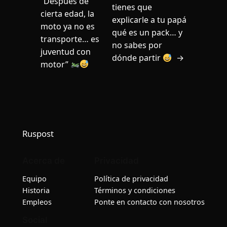
“Después de
tienes que
cierta edad, la
explicarle a tu papá
moto ya no es
qué es un pack… y
transporte… es
no sabes por
juventud con
dónde partir
→
motor”
Ruspost
Acerca de
Privacidad
Equipo
Política de privacidad
Historia
Términos y condiciones
Empleos
Ponte en contacto con nosotros
Social