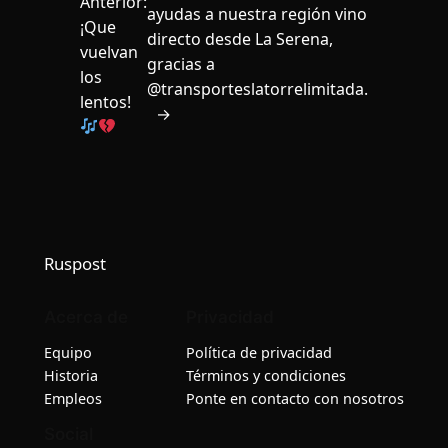
Anterior:
ayudas a nuestra región vino
¡Que
directo desde La Serena,
vuelvan
gracias a
los
@transporteslatorrelimitada.
lentos!
→
Ruspost
Acerca de
Privacidad
Equipo
Política de privacidad
Historia
Términos y condiciones
Empleos
Ponte en contacto con nosotros
Social