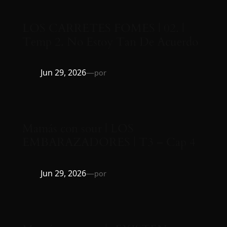
LOS CARRETES FOMES | 02. |
Temp 2. No Estoy Tan De Acuerdo
Jun 29, 2026
—
por
Mamás con sour | LOS
EMBARAZADORES | T3 – Cap 4
Jun 29, 2026
—
por