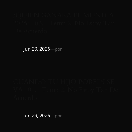
¿QUIEN GANARA EL MUNDIAL
2026? | 03. | Temp 2. No Estoy Tan
De Acuerdo
Jun 29, 2026
—
por
CUANDO TU HIJO PORFIN SE
VA | 01. | Temp 2. No Estoy Tan De
Acuerdo
Jun 29, 2026
—
por