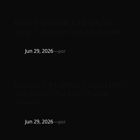
HABLANDO DE LA PAJA | 05. |
Temp 2. No Estoy Tan De Acuerdo
Jun 29, 2026
—
por
MALOS Y BUENOS CONSEJOS |
04. | Temp 2. No Estoy Tan De
Acuerdo
Jun 29, 2026
—
por